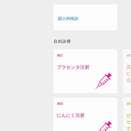
婦人科検診
自由診療
プラセンタ注射
高
ビ
点
にんにく注射
が
セ
オ