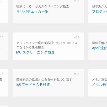
唾液による がんスクリーニング検査
超早期が
サリバチェッカー®
プロテオ
アルツハイマー病の前段階であるMCIのリス
遺伝子解
クをはかる血液検査
査
ApoE遺
MCIスクリーニング検査
査
慢性疾患の原因となる食物を見つけ出す
メタル重
IgGフードＭＡＰ検査
メタル検