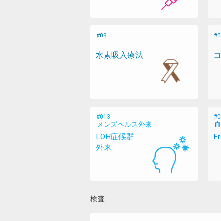
水素吸入療法
コ
メンズヘルス外来
血
LOH症候群
F
外来
検査