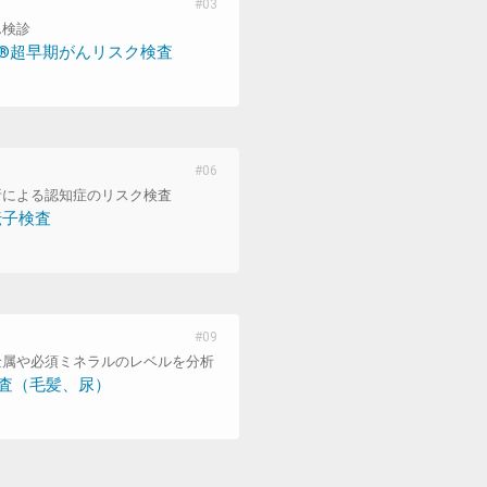
ん検診
®超早期がんリスク検査
析による認知症のリスク検査
伝子検査
金属や必須ミネラルのレベルを分析
査（毛髪、尿）