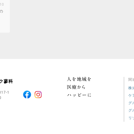
の
関
ク蓼科
株
17-1
ケ
0
グ
グ
リ