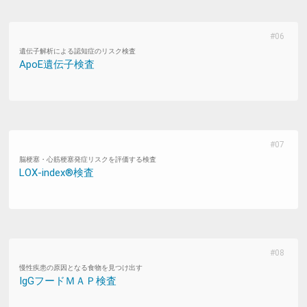
遺伝子解析による認知症のリスク検査
ApoE遺伝子検査
脳梗塞・心筋梗塞発症リスクを評価する検査
LOX-index®検査
慢性疾患の原因となる食物を見つけ出す
IgGフードＭＡＰ検査