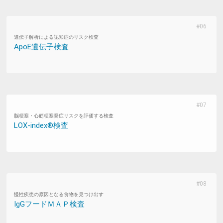
遺伝子解析による認知症のリスク検査
ApoE遺伝子検査
脳梗塞・心筋梗塞発症リスクを評価する検査
LOX-index®検査
慢性疾患の原因となる食物を見つけ出す
IgGフードＭＡＰ検査