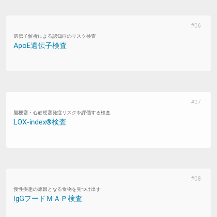
遺伝子解析による認知症のリスク検査
ApoE遺伝子検査
脳梗塞・心筋梗塞発症リスクを評価する検査
LOX-index®検査
慢性疾患の原因となる食物を見つけ出す
IgGフードＭＡＰ検査