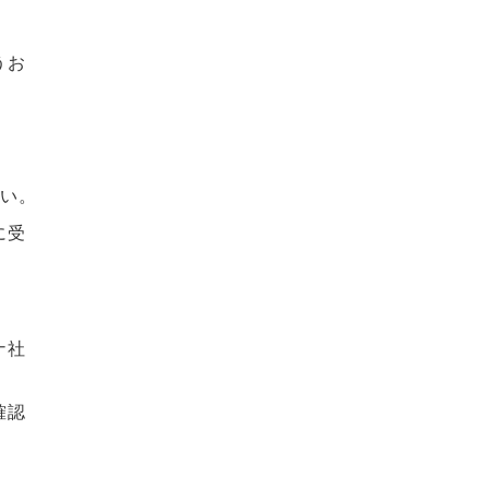
うお
い。
に受
ナ社
認