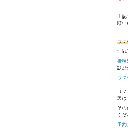
上記
願い
ワク
※市
接種
診歴
ワク
（フ
製は
その
くだ
予約