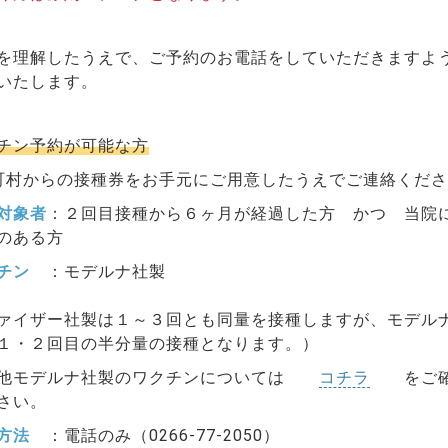
を理解したうえで、ご予約のお電話をしていただきますよ
いたします。
チン予約が可能な方
町村からの接種券をお手元にご用意したうえでご連絡くださ
対象者
：２回目接種から６ヶ月が経過した方 かつ 当院
のある方
チン
：モデルナ社製
ァイザー社製は１～３回とも同量を接種しますが、モデル
１・２回目の半分量の接種となります。）
他モデルナ社製のワクチンについては
コチラ
をご確
さい。
方法
：電話のみ（0266-77-2050）