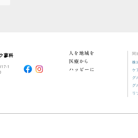
関
ク蓼科
株
17-1
ケ
0
グ
グ
リ