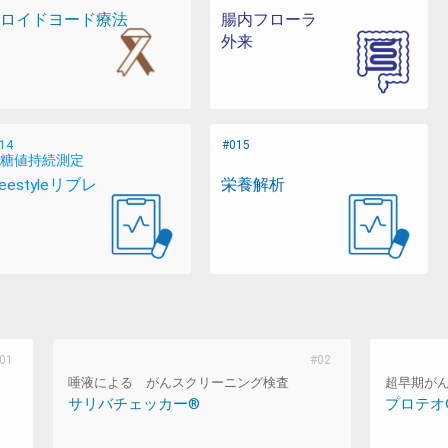
ロイドヨード療法
腸内フローラ
外来
糖値持続測定
reestyleリブレ
栄養解析
唾液による がんスクリーニング検査
超早期が
サリバチェッカー®
プロテオ