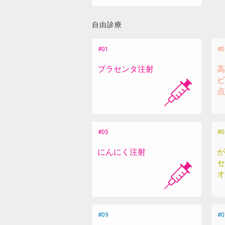
自由診療
プラセンタ注射
高
ビ
点
にんにく注射
が
セ
オ