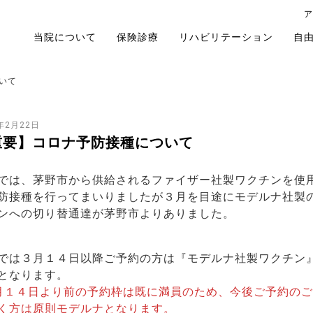
ア
当院について
保険診療
リハビリテーション
自
いて
年2月22日
重要】コロナ予防接種について
では、茅野市から供給されるファイザー社製ワクチンを使
防接種を行ってまいりましたが３月を目途にモデルナ社製
ンへの切り替通達が茅野市よりありました。
では３月１４日以降ご予約の方は『モデルナ社製ワクチン
となります。
月１４日より前の予約枠は既に満員のため、今後ご予約のご
く方は原則モデルナとなります。