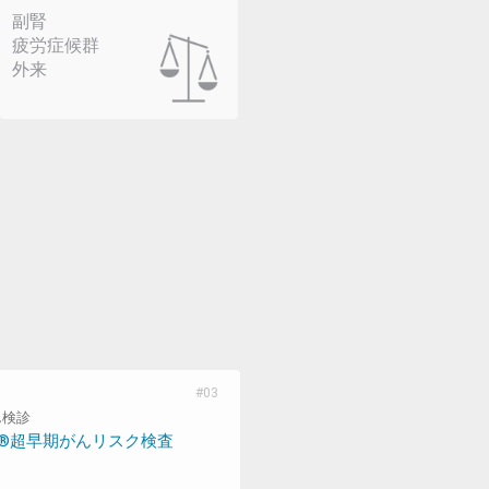
副腎
疲労症候群
外来
ん検診
®超早期がんリスク検査