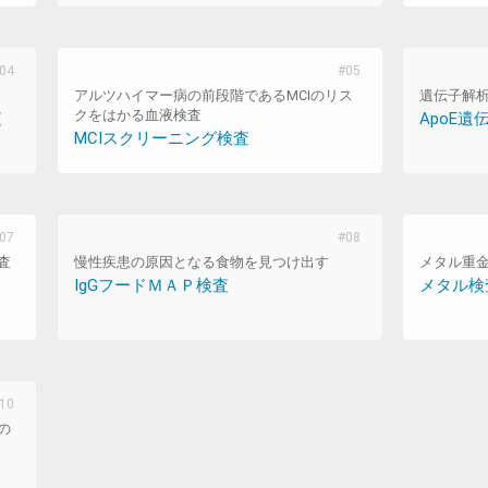
アルツハイマー病の前段階であるMCIのリス
遺伝子解
クをはかる血液検査
査
ApoE遺
MCIスクリーニング検査
査
慢性疾患の原因となる食物を見つけ出す
メタル重
IgGフードＭＡＰ検査
メタル検
の